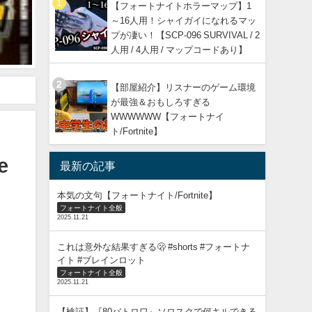
【フォートナイトホラーマップ】1
～16人用！シャイガイになれるマッ
フォートナイト#ps5#フォートナイト
プが凄い！【SCP-096 SURVIVAL / 2
2025年4月10日
人用 / 4人用 / マップコードあり】
【部屋紹介】リスナーのゲーム環境
erbot #設定
が最強＆おもしろすぎる
WWWWWW【フォートナイ
ト/Fortnite】
e
最新の記事
本気の文句【フォートナイト/Fortnite】
フォートナイト全般
2025.11.21
これは意外な結果すぎる🫢 #shorts #フォートナ
イト #ブレインロット
フォートナイト全般
2025.11.21
【検証】『80バトロワ』ソロスクで何キルできる