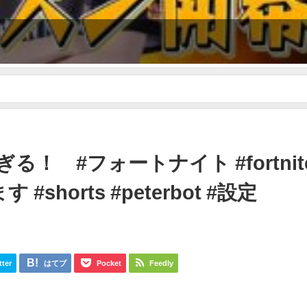
すぎる！ #フォートナイト #fortnite #チャンネル登録お願いします #shorts #pet
ぎる！ #フォートナイト #fortnit
horts #peterbot #設定
tter
はてブ
Pocket
Feedly