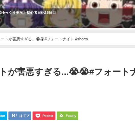
り【ゆっくり実況】初心者日記16日目
が害悪すぎる...😭😭#フォートナイト #shorts
害悪すぎる...😭😭#フォート
tter
はてブ
Pocket
Feedly