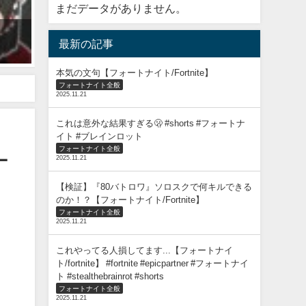
まだデータがありません。
【検証】FNCSチャンピオンvs攻撃力4倍の怜がタイマンしたらどっち
最新の記事
2023年5月20日
本気の文句【フォートナイト/Fortnite】
フォートナイト全般
2025.11.21
これは意外な結果すぎる🫢 #shorts #フォートナ
イト #ブレインロット
フォートナイト全般
ナ
2025.11.21
【検証】『80バトロワ』ソロスクで何キルできる
のか！？【フォートナイト/Fortnite】
フォートナイト全般
2025.11.21
これやってる人損してます...【フォートナイ
ト/fortnite】 #fortnite #epicpartner #フォートナイ
ト #stealthebrainrot #shorts
フォートナイト全般
2025.11.21