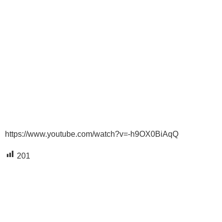
https://www.youtube.com/watch?v=-h9OX0BiAqQ
201