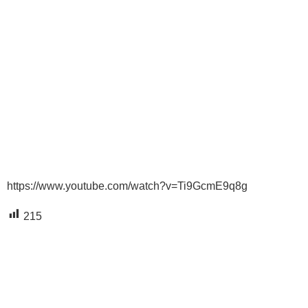
https://www.youtube.com/watch?v=Ti9GcmE9q8g
215