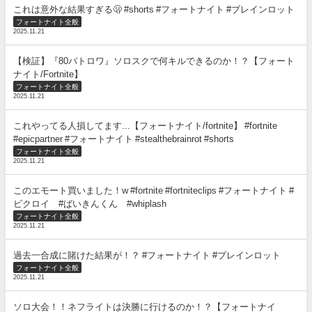
これは意外な結果すぎる🫢 #shorts #フォートナイト #ブレインロット
フォートナイト全般
2025.11.21
【検証】『80バトロワ』ソロスクで何キルできるのか！？【フォート
ナイト/Fortnite】
フォートナイト全般
2025.11.21
これやってる人損してます...【フォートナイト/fortnite】 #fortnite
#epicpartner #フォートナイト #stealthebrainrot #shorts
フォートナイト全般
2025.11.21
このエモート買いました！w #fortnite #fortniteclips #フォートナイト #
ビクロイ #ばいきんくん #whiplash
フォートナイト全般
2025.11.21
過去一合成に賭けた結果が！？ #フォートナイト #ブレインロット
フォートナイト全般
2025.11.21
ソロ大会！！ネフライトは決勝に行けるのか！？【フォートナイ