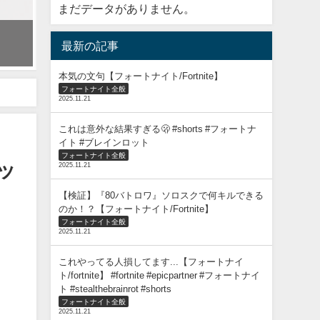
まだデータがありません。
プレイ画面だけで "海外勢" を当てろチャレンジ！！！【フォートナイ
最新の記事
2021年4月11日
本気の文句【フォートナイト/Fortnite】
フォートナイト全般
2025.11.21
これは意外な結果すぎる🫢 #shorts #フォートナ
イト #ブレインロット
フォートナイト全般
ッ
2025.11.21
【検証】『80バトロワ』ソロスクで何キルできる
のか！？【フォートナイト/Fortnite】
フォートナイト全般
2025.11.21
これやってる人損してます...【フォートナイ
ト/fortnite】 #fortnite #epicpartner #フォートナイ
ト #stealthebrainrot #shorts
フォートナイト全般
2025.11.21