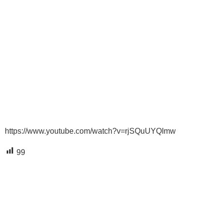
https://www.youtube.com/watch?v=rjSQuUYQImw
99