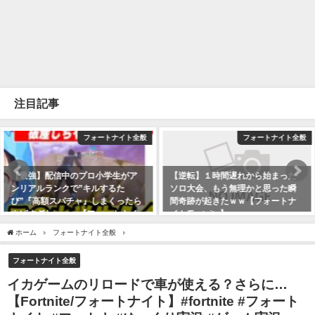
注目記事
フォートナイト全般
フォートナイト全般
【最強】配信中のプロ小学生がア
【逆転】１時間遅れから始まった
ンリアルランクで”キルするた
ソロ大会、もう無理かと思った瞬
び”『高額スパチャ』しまくったら
間奇跡が起きたｗｗ【フォートナ
やばすぎたｗｗｗ【フォートナイ
イト/Fortnite】
ト】
2024年8月11日
ホーム
フォートナイト全般
イカゲームのリロードで車が使える？さらに…【Fortnite/フ
2024年3月13日
フォートナイト全般
イカゲームのリロードで車が使える？さらに…
【Fortnite/フォートナイト】#fortnite #フォート