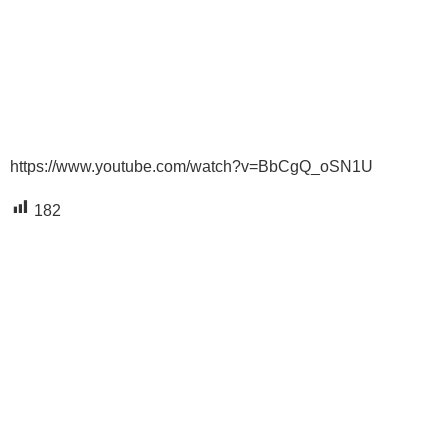
https://www.youtube.com/watch?v=BbCgQ_oSN1U
182