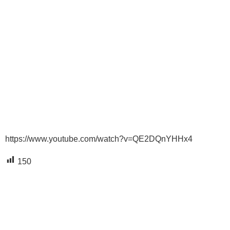
https://www.youtube.com/watch?v=QE2DQnYHHx4
150