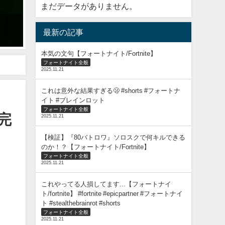
まだデータがありません。
〇〇した人のツルハシ(C1S6)【フォートナイト/Fortnite】
最新の記事
2023年10月28日
本気の文句【フォートナイト/Fortnite】
フォートナイト全般
2025.11.21
これは意外な結果すぎる🫢 #shorts #フォートナ
イト #ブレインロット
フォートナイト全般
完
2025.11.21
【検証】『80バトロワ』ソロスクで何キルできる
のか！？【フォートナイト/Fortnite】
フォートナイト全般
2025.11.21
これやってる人損してます...【フォートナイ
ト/fortnite】 #fortnite #epicpartner #フォートナイ
ト #stealthebrainrot #shorts
フォートナイト全般
2025.11.21