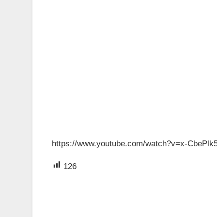
https://www.youtube.com/watch?v=x-CbePlk
126