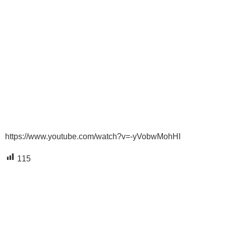
https://www.youtube.com/watch?v=-yVobwMohHI
115