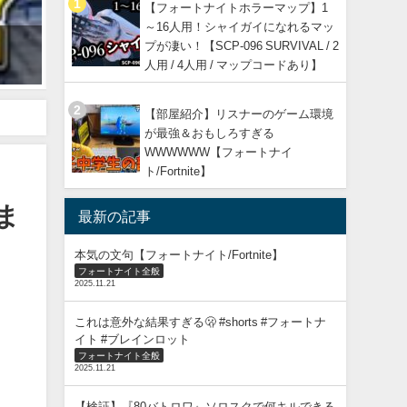
【フォートナイトホラーマップ】1
～16人用！シャイガイになれるマッ
【全機種対応】自分に合った"最強感度"を見つける方法を紹介します！おす
プが凄い！【SCP-096 SURVIVAL / 2
2023年9月6日
人用 / 4人用 / マップコードあり】
【部屋紹介】リスナーのゲーム環境
が最強＆おもしろすぎる
WWWWWW【フォートナイ
ト/Fortnite】
ま
最新の記事
本気の文句【フォートナイト/Fortnite】
フォートナイト全般
2025.11.21
これは意外な結果すぎる🫢 #shorts #フォートナ
イト #ブレインロット
フォートナイト全般
2025.11.21
【検証】『80バトロワ』ソロスクで何キルできる