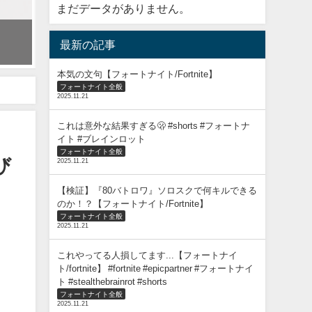
まだデータがありません。
【決定版】ルビーシャドーズをPC勢以外がGETする方法を真剣に考
最新の記事
2021年5月22日
本気の文句【フォートナイト/Fortnite】
フォートナイト全般
2025.11.21
これは意外な結果すぎる🫢 #shorts #フォートナ
イト #ブレインロット
フォートナイト全般
び
2025.11.21
【検証】『80バトロワ』ソロスクで何キルできる
のか！？【フォートナイト/Fortnite】
フォートナイト全般
2025.11.21
これやってる人損してます...【フォートナイ
ト/fortnite】 #fortnite #epicpartner #フォートナイ
ト #stealthebrainrot #shorts
フォートナイト全般
2025.11.21