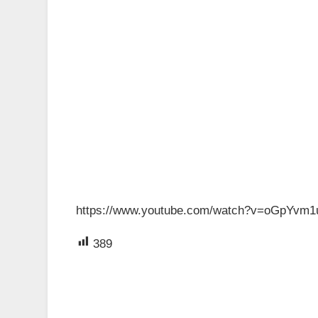
https://www.youtube.com/watch?v=oGpYvm1
389