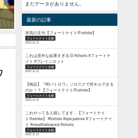
まだデータがありません。
なんと『フリントノックピストル』が帰ってきた！？【フォートナイト/For
最新の記事
2024年7月18日
本気の文句【フォートナイト/Fortnite】
フォートナイト全般
nite】
2025.11.21
これは意外な結果すぎる🫢 #shorts #フォートナ
イト #ブレインロット
フォートナイト全般
ワ
2025.11.21
【検証】『80バトロワ』ソロスクで何キルできる
のか！？【フォートナイト/Fortnite】
フォートナイト全般
2025.11.21
これやってる人損してます...【フォートナイ
ト/fortnite】 #fortnite #epicpartner #フォートナイ
ト #stealthebrainrot #shorts
フォートナイト全般
2025.11.21