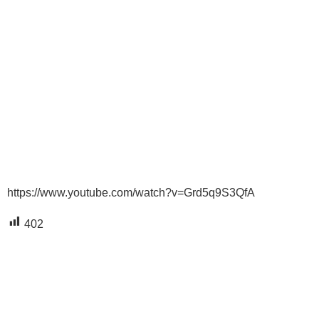
https://www.youtube.com/watch?v=Grd5q9S3QfA
402