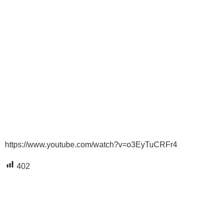
https://www.youtube.com/watch?v=o3EyTuCRFr4
402