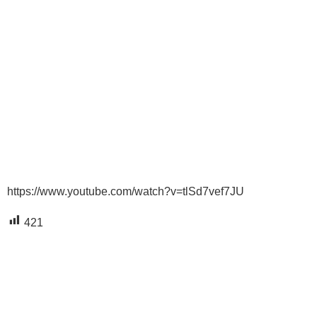
https://www.youtube.com/watch?v=tlSd7vef7JU
421