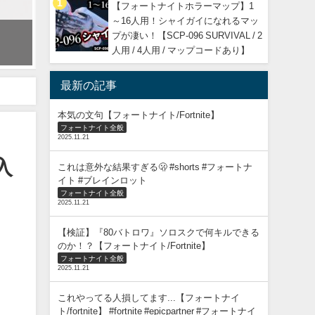
【フォートナイトホラーマップ】1
～16人用！シャイガイになれるマッ
シーズン4間違いなく神環境！〇〇が強すぎ...車が弱くなった！アプデ情報
プが凄い！【SCP-096 SURVIVAL / 2
2024年8月17日
人用 / 4人用 / マップコードあり】
最新の記事
本気の文句【フォートナイト/Fortnite】
フォートナイト全般
2025.11.21
入
これは意外な結果すぎる🫢 #shorts #フォートナ
イト #ブレインロット
フォートナイト全般
2025.11.21
【検証】『80バトロワ』ソロスクで何キルできる
のか！？【フォートナイト/Fortnite】
フォートナイト全般
2025.11.21
これやってる人損してます...【フォートナイ
ト/fortnite】 #fortnite #epicpartner #フォートナイ