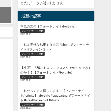
まだデータがありません。
プロゲーマーはるきよのチャプター１初期ランクはどうなるのか?!【フォー
最新の記事
2023年11月6日
本気の文句【フォートナイト/Fortnite】
フォートナイト全般
2025.11.21
これは意外な結果すぎる🫢 #shorts #フォートナ
イト #ブレインロット
フォートナイト全般
2025.11.21
【検証】『80バトロワ』ソロスクで何キルできる
のか！？【フォートナイト/Fortnite】
フォートナイト全般
2025.11.21
これやってる人損してます...【フォートナイ
ト/fortnite】 #fortnite #epicpartner #フォートナイ
ト #stealthebrainrot #shorts
フォートナイト全般
2025.11.21