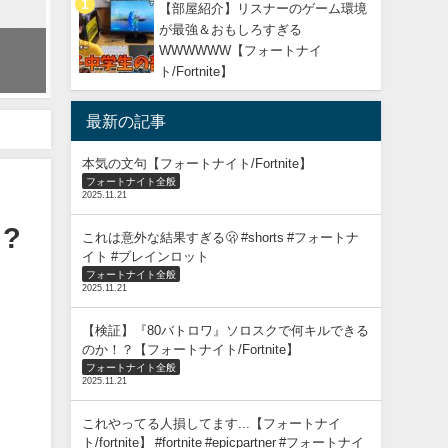
【部屋紹介】リスナーのゲーム環境
が最強＆おもしろすぎる
ウィーク12完全攻略 / クリア方法まとめ【フォートナイト】
WWWWWW【フォートナイ
2023年6月2日
ト/Fortnite】
最新の記事
!!【フォートナイト】
本気の文句【フォートナイト/Fortnite】
フォートナイト全般
2025.11.21
?
これは意外な結果すぎる🫢 #shorts #フォートナ
イト #ブレインロット
フォートナイト全般
2025.11.21
【検証】『80バトロワ』ソロスクで何キルできる
のか！？【フォートナイト/Fortnite】
フォートナイト全般
2025.11.21
これやってる人損してます...【フォートナイ
ト/fortnite】 #fortnite #epicpartner #フォートナイ