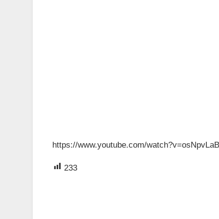
https://www.youtube.com/watch?v=osNpvLa
233