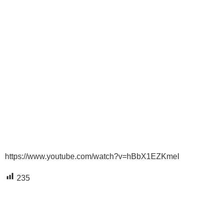
https://www.youtube.com/watch?v=hBbX1EZKmeI
235