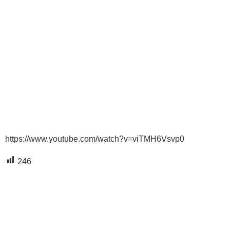
https://www.youtube.com/watch?v=viTMH6Vsvp0
246