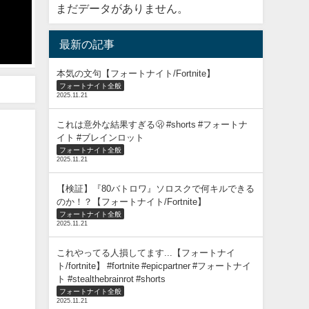
まだデータがありません。
【害悪 】配信中にガチアンチがゴースティングしてきたので泣かせてみたW
最新の記事
2025年3月17日
本気の文句【フォートナイト/Fortnite】
フォートナイト全般
2025.11.21
これは意外な結果すぎる🫢 #shorts #フォートナ
イト #ブレインロット
フォートナイト全般
2025.11.21
【検証】『80バトロワ』ソロスクで何キルできる
のか！？【フォートナイト/Fortnite】
フォートナイト全般
2025.11.21
これやってる人損してます...【フォートナイ
ト/fortnite】 #fortnite #epicpartner #フォートナイ
ト #stealthebrainrot #shorts
フォートナイト全般
2025.11.21