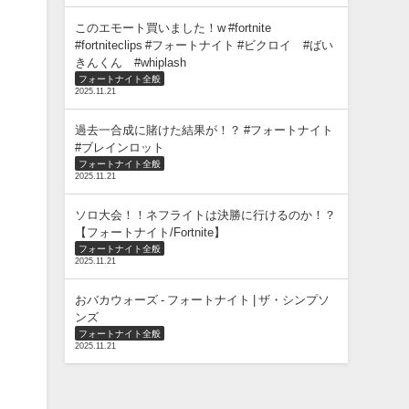
このエモート買いました！w #fortnite
#fortniteclips #フォートナイト #ビクロイ #ばい
きんくん #whiplash
フォートナイト全般
2025.11.21
過去一合成に賭けた結果が！？ #フォートナイト
#ブレインロット
フォートナイト全般
2025.11.21
ソロ大会！！ネフライトは決勝に行けるのか！？
【フォートナイト/Fortnite】
フォートナイト全般
2025.11.21
おバカウォーズ - フォートナイト | ザ・シンプソ
ンズ
フォートナイト全般
2025.11.21