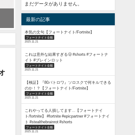
まだデータがありません。
古参しか知らなそうなこと2【フォートナイト】
最新の記事
2023年11月10日
本気の文句【フォートナイト/Fortnite】
フォートナイト全般
2025.11.21
これは意外な結果すぎる🫢 #shorts #フォートナ
イト #ブレインロット
フォートナイト全般
ォ
2025.11.21
【検証】『80バトロワ』ソロスクで何キルできる
のか！？【フォートナイト/Fortnite】
フォートナイト全般
2025.11.21
これやってる人損してます...【フォートナイ
ト/fortnite】 #fortnite #epicpartner #フォートナイ
ト #stealthebrainrot #shorts
フォートナイト全般
2025.11.21