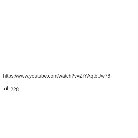
https://www.youtube.com/watch?v=ZrYAqtbUw78
228