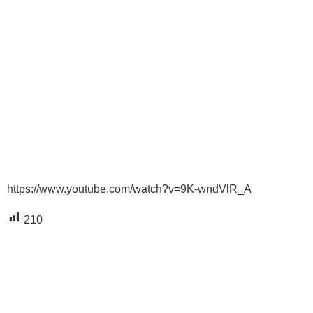
https://www.youtube.com/watch?v=9K-wndVlR_A
210