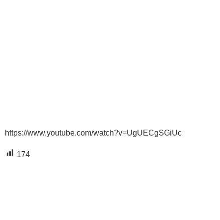
https://www.youtube.com/watch?v=UgUECgSGiUc
174