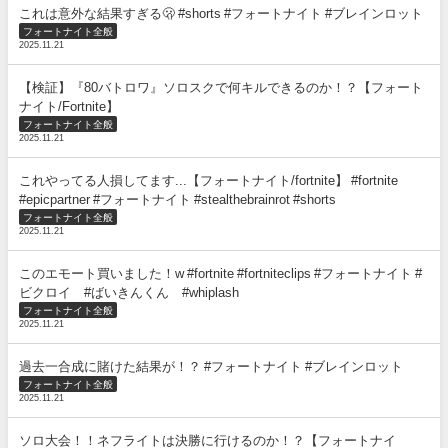
これは意外な結果すぎる🫢 #shorts #フォートナイト #ブレインロット
フォートナイト全般
2025.11.21
【検証】『80バトロワ』ソロスクで何キルできるのか！？【フォート
ナイト/Fortnite】
フォートナイト全般
2025.11.21
これやってる人損してます...【フォートナイト/fortnite】 #fortnite
#epicpartner #フォートナイト #stealthebrainrot #shorts
フォートナイト全般
2025.11.21
このエモート買いました！w #fortnite #fortniteclips #フォートナイト #
ビクロイ #ばいきんくん #whiplash
フォートナイト全般
2025.11.21
過去一合成に賭けた結果が！？ #フォートナイト #ブレインロット
フォートナイト全般
2025.11.21
ソロ大会！！ネフライトは決勝に行けるのか！？【フォートナイ