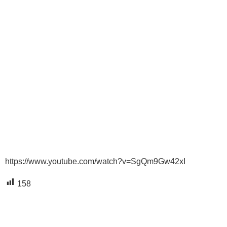
https://www.youtube.com/watch?v=SgQm9Gw42xI
158