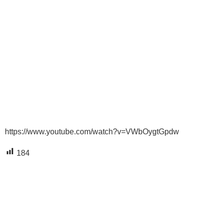
https://www.youtube.com/watch?v=VWbOygtGpdw
184