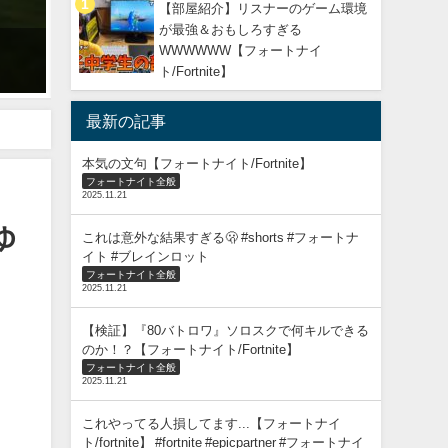
【部屋紹介】リスナーのゲーム環境
が最強＆おもしろすぎる
今すぐピーリーを救い出せ！【フォートナイト】
WWWWWW【フォートナイ
2024年2月23日
ト/Fortnite】
最新の記事
本気の文句【フォートナイト/Fortnite】
フォートナイト全般
2025.11.21
ゆ
これは意外な結果すぎる🫢 #shorts #フォートナ
イト #ブレインロット
フォートナイト全般
2025.11.21
【検証】『80バトロワ』ソロスクで何キルできる
のか！？【フォートナイト/Fortnite】
フォートナイト全般
2025.11.21
これやってる人損してます...【フォートナイ
ト/fortnite】 #fortnite #epicpartner #フォートナイ