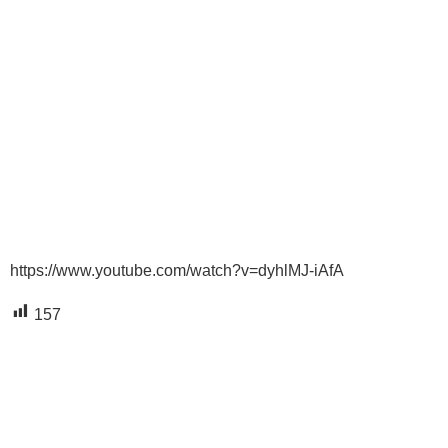
https://www.youtube.com/watch?v=dyhlMJ-iAfA
157