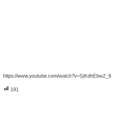
https://www.youtube.com/watch?v=SjKdhEbw2_8
191